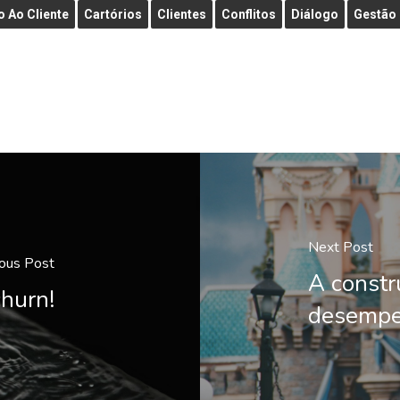
 Ao Cliente
Cartórios
Clientes
Conflitos
Diálogo
Gestão
Next Post
ous Post
A constr
churn!
desempen