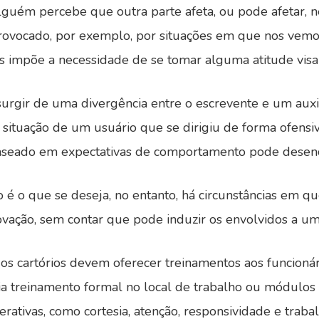
lguém percebe que outra parte afeta, ou pode afetar,
 provocado, por exemplo, por situações em que nos vem
nos impõe a necessidade de se tomar alguma atitude vis
 surgir de uma divergência entre o escrevente e um auxi
da situação de um usuário que se dirigiu de forma ofens
seado em expectativas de comportamento pode desencad
 é o que se deseja, no entanto, há circunstâncias em que
vação, sem contar que pode induzir os envolvidos a um ní
, os cartórios devem oferecer treinamentos aos funcion
ia treinamento formal no local de trabalho ou módulos d
rativas, como cortesia, atenção, responsividade e trab