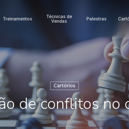
Técnicas de
Treinamentos
Palestras
Cart
Vendas
Cartórios
̃o de conflitos no c