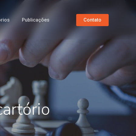
órios
Publicações
C
o
n
t
a
t
o
artório