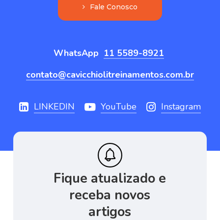
F
a
l
e
C
o
n
o
s
c
o
WhatsApp
11 5589-8921
contato@cavicchiolitreinamentos.com.br
LINKEDIN
YouTube
Instagram
Fique
atualizado
e
receba
novos
artigos