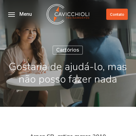
Skip
to
Menu
Contato
main
content
Cartórios
Gostaria de ajudá-lo, mas
não posso fazer nada