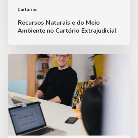
Extrajudicial
Cartórios
Recursos Naturais e do Meio
Ambiente no Cartório Extrajudicial
O
gestor
extraordinário