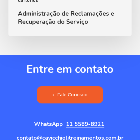
Cartórios
Administração de Reclamações e
Recuperação do Serviço
Entre
em
contato
F
a
l
e
C
o
n
o
s
c
o
WhatsApp
11 5589-8921
contato@cavicchiolitreinamentos.com.br