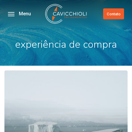
Skip
to
Menu
Contato
main
content
experiência de compra
Vendas
Consultivas
ganham
importância
em
mercados
competitivos