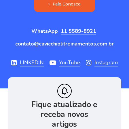
F
a
l
e
C
o
n
o
s
c
o
WhatsApp
11 5589-8921
contato@cavicchiolitreinamentos.com.br
LINKEDIN
YouTube
Instagram
Fique
atualizado
e
receba
novos
artigos