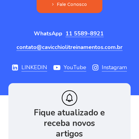
F
a
l
e
C
o
n
o
s
c
o
WhatsApp
11 5589-8921
contato@cavicchiolitreinamentos.com.br
LINKEDIN
YouTube
Instagram
Fique
atualizado
e
receba
novos
artigos