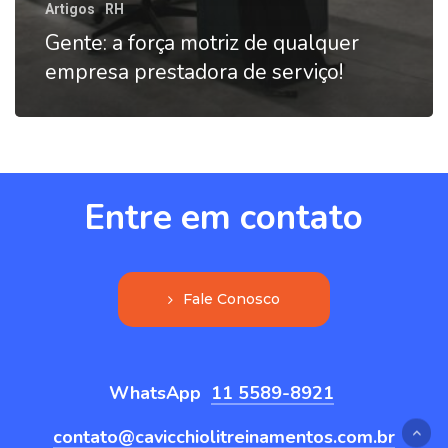
Artigos
RH
Gente: a força motriz de qualquer
empresa prestadora de serviço!
Entre
em
contato
F
a
l
e
C
o
n
o
s
c
o
WhatsApp
11 5589-8921
contato@cavicchiolitreinamentos.com.br