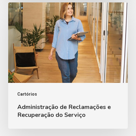
Administração
de
Reclamações
e
Recuperação
do
Serviço
Cartórios
Administração de Reclamações e
Recuperação do Serviço