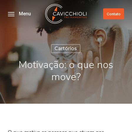
Skip
to
Menu
Contato
main
content
Cartórios
Motivação: o que nos
move?