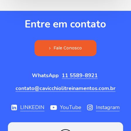
Entre
em
contato
F
a
l
e
C
o
n
o
s
c
o
WhatsApp
11 5589-8921
contato@cavicchiolitreinamentos.com.br
LINKEDIN
YouTube
Instagram