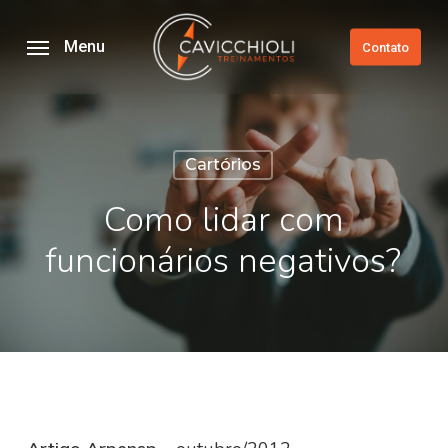
Skip
to
Menu
Contato
main
content
Cartórios
Como lidar com
funcionários negativos?