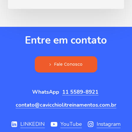
Entre
em
contato
F
a
l
e
C
o
n
o
s
c
o
WhatsApp
11 5589-8921
contato@cavicchiolitreinamentos.com.br
LINKEDIN
YouTube
Instagram