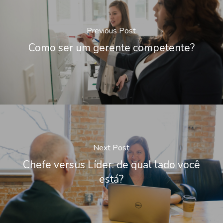
Previous Post
Como ser um gerente competente?
Next Post
Chefe versus Líder: de qual lado você
está?