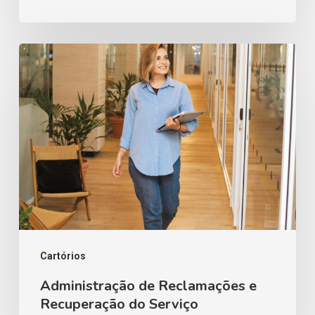
Administração
de
Reclamações
e
Recuperação
do
Serviço
Cartórios
Administração de Reclamações e
Recuperação do Serviço