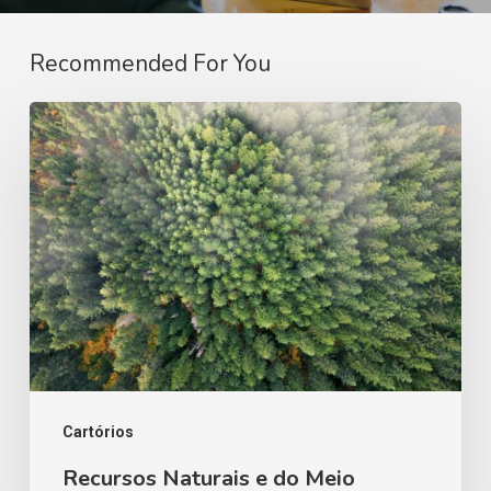
Recommended For You
Recursos
Naturais
e
do
Meio
Ambiente
no
Cartório
Extrajudicial
Cartórios
Recursos Naturais e do Meio