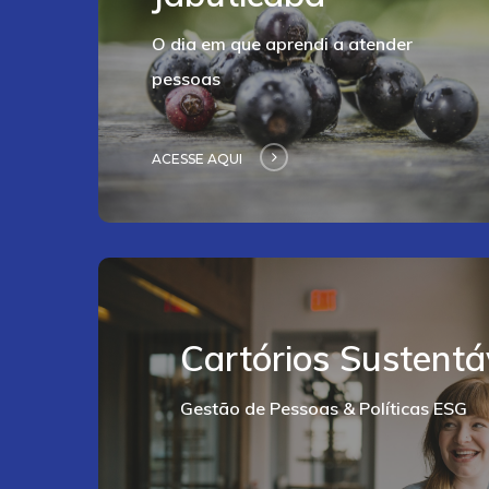
O dia em que aprendi a atender
pessoas
ACESSE AQUI
Acesse
aqui
Cartórios Sustentá
Gestão de Pessoas & Políticas ESG