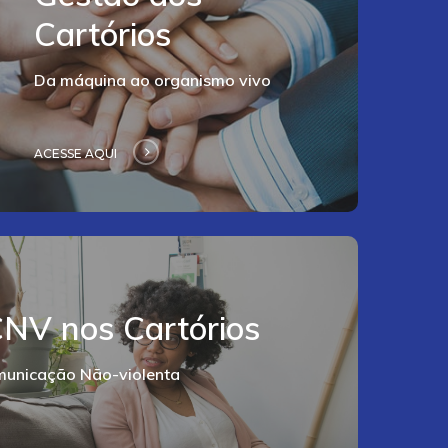
Cartórios
Da máquina ao organismo vivo
ACESSE AQUI
Acesse
aqui
CNV nos Cartórios
municação Não-violenta