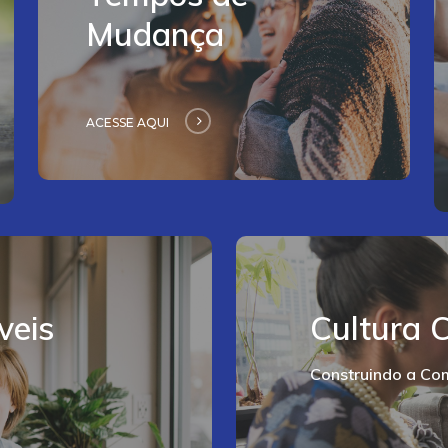
Mudança
ACESSE AQUI
veis
Cultura 
Construindo a Co