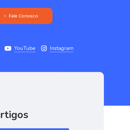
F
a
l
e
C
o
n
o
s
c
o
YouTube
Instagram
rtigos