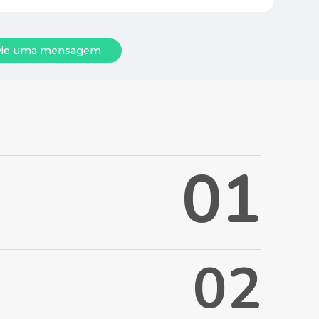
v
i
e
u
m
a
m
e
n
s
a
g
e
m
0
1
0
2