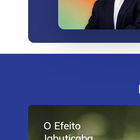
Acesse
aqui
O Efeito
Jabuticaba