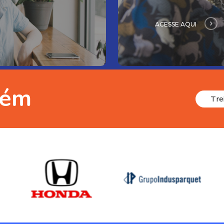
ACESSE AQUI
bém
T
r
e