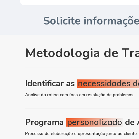
Solicite informaçõ
M
e
t
o
d
o
l
o
g
i
a
d
e
T
r
Identificar as
necessidades do
Análise da rotina com foco em resolução de problemas.
Programa
personalizado
de 
Processo de elaboração e apresentação junto ao cliente.