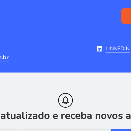
LINKEDIN
m.br
atualizado
e
receba
novos
a