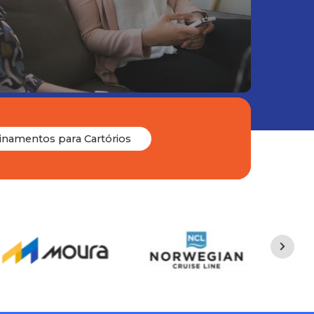
i
n
a
m
e
n
t
o
s
p
a
r
a
C
a
r
t
ó
r
i
o
s