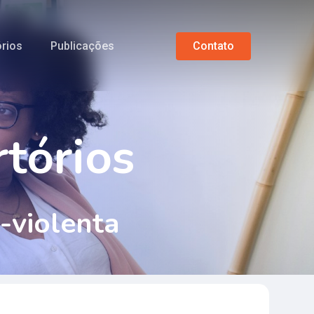
órios
Publicações
C
o
n
t
a
t
o
r
t
ó
r
i
o
s
-
v
i
o
l
e
n
t
a