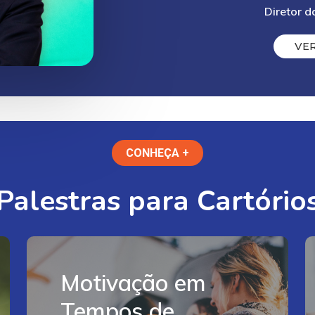
Diretor d
V
E
CONHEÇA +
Palestras
para
Cartório
Acesse
aqui
Motivação em
Tempos de