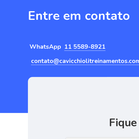
Entre
em
contato
WhatsApp
11 5589-8921
contato@cavicchiolitreinamentos.co
Fique