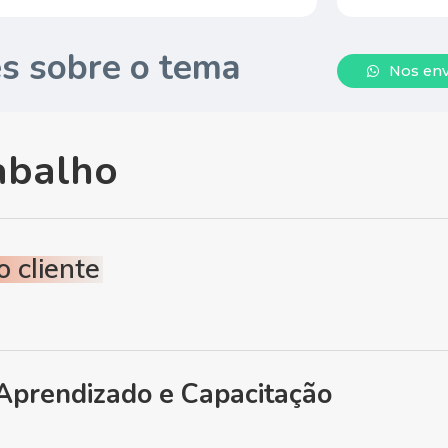
es sobre o tema
N
o
s
e
n
a
b
a
l
h
o
 cliente
Aprendizado e Capacitação