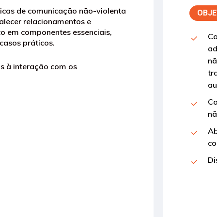
ticas de comunicação não-violenta
OBJE
alecer relacionamentos e
oco em componentes essenciais,
Ca
 casos práticos.
ad
nã
os à interação com os
tr
au
Co
nã
Ab
co
Di