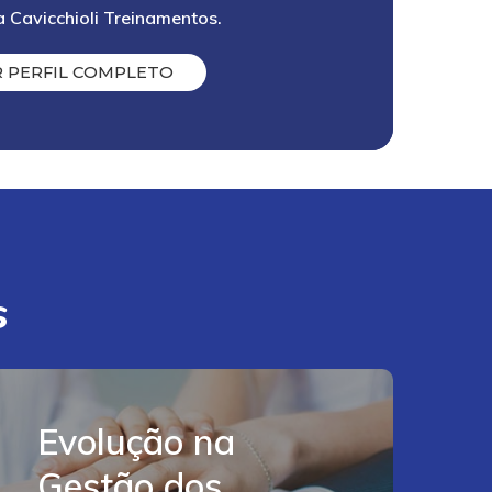
a Cavicchioli Treinamentos.
R
P
E
R
F
I
L
C
O
M
P
L
E
T
O
s
Acesse
aqui
Evolução na
Gestão dos