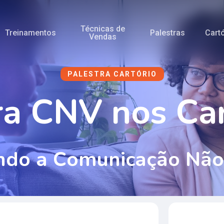
Técnicas de
Treinamentos
Palestras
Cart
Vendas
PALESTRA CARTÓRIO
r
a
C
N
V
n
o
s
C
a
n
d
o
a
C
o
m
u
n
i
c
a
ç
ã
o
N
ã
o