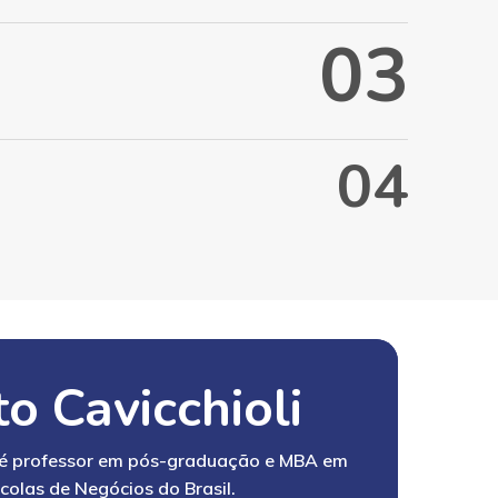
0
3
0
4
to Cavicchioli
 é professor em pós-graduação e MBA em
colas de Negócios do Brasil.