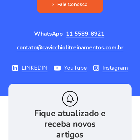
F
a
l
e
C
o
n
o
s
c
o
WhatsApp
11 5589-8921
contato@cavicchiolitreinamentos.com.br
LINKEDIN
YouTube
Instagram
Fique
atualizado
e
receba
novos
artigos