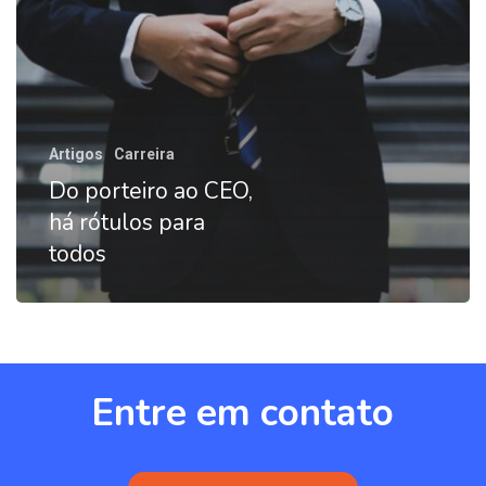
todos
Artigos
Carreira
Do porteiro ao CEO,
há rótulos para
todos
Entre
em
contato