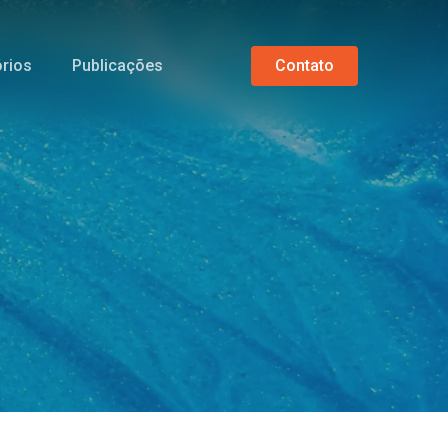
órios
Publicações
C
o
n
t
a
t
o