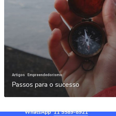
Artigos
Empreendedorismo
Entre
em
contato
Passos para o sucesso
WhatsApp
11 5589-8921