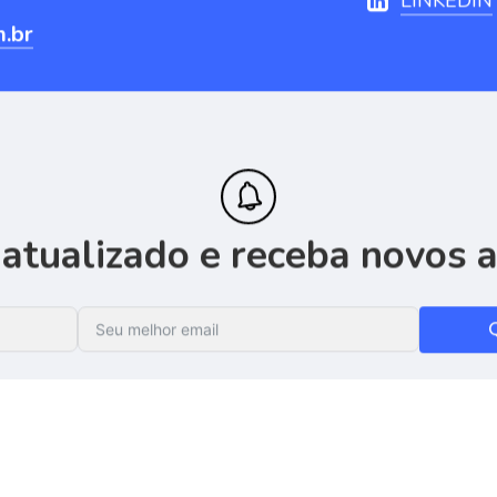
LINKEDIN
m.br
atualizado
e
receba
novos
a