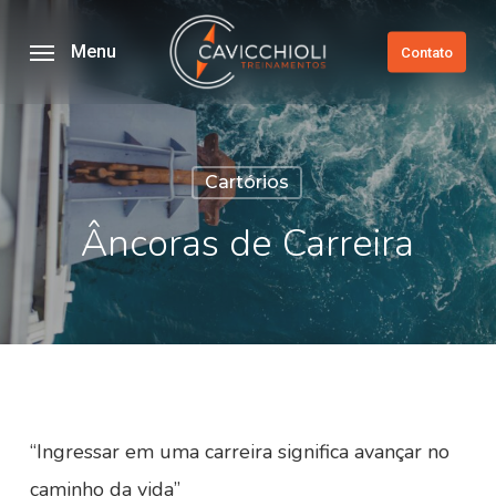
Skip
to
Menu
Contato
main
content
Cartórios
Âncoras de Carreira
“Ingressar em uma carreira significa avançar no
caminho da vida”