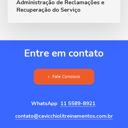
Administração de Reclamações e
Recuperação do Serviço
Entre
em
contato
F
a
l
e
C
o
n
o
s
c
o
WhatsApp
11 5589-8921
contato@cavicchiolitreinamentos.com.br