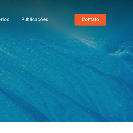
órios
Publicações
C
o
n
t
a
t
o