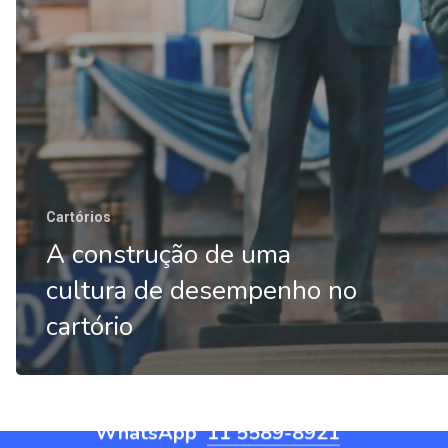
Cartórios
A construção de uma
cultura de desempenho no
Entre
em
contato
cartório
WhatsApp
11 5589-8921