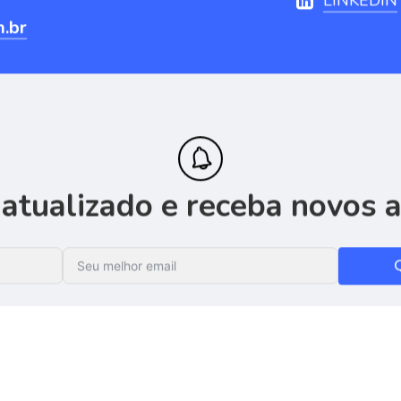
LINKEDIN
m.br
atualizado
e
receba
novos
a