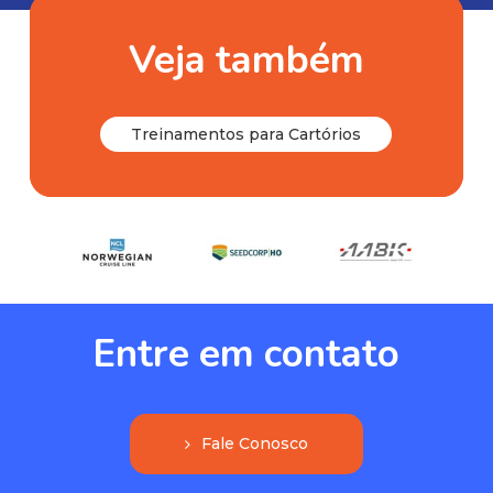
Veja também
T
r
e
i
n
a
m
e
n
t
o
s
p
a
r
a
C
a
r
t
ó
r
i
o
s
Entre
em
contato
F
a
l
e
C
o
n
o
s
c
o