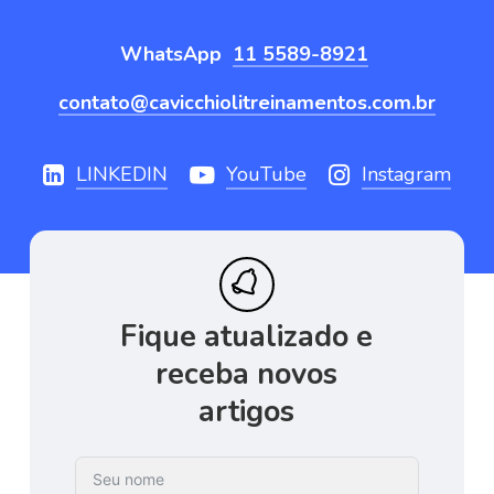
WhatsApp
11 5589-8921
contato@cavicchiolitreinamentos.com.br
LINKEDIN
YouTube
Instagram
Fique
atualizado
e
receba
novos
artigos