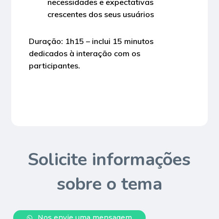
necessidades e expectativas
crescentes dos seus usuários
Duração: 1h15 – inclui 15 minutos
dedicados à interação com os
participantes.
Solicite informações
sobre o tema
N
o
s
e
n
v
i
e
u
m
a
m
e
n
s
a
g
e
m