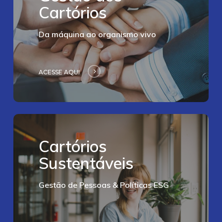
Cartórios
Da máquina ao organismo vivo
ACESSE AQUI
Acesse
aqui
Cartórios
Sustentáveis
Gestão de Pessoas & Políticas ESG