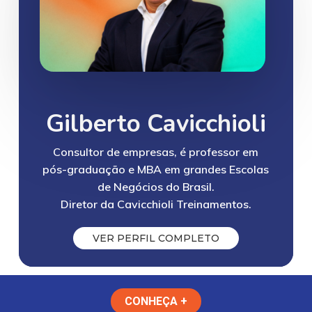
Gilberto Cavicchioli
Consultor de empresas, é professor em
pós-graduação e MBA em grandes Escolas
de Negócios do Brasil.
Diretor da Cavicchioli Treinamentos.
V
E
R
P
E
R
F
I
L
C
O
M
P
L
E
T
O
CONHEÇA +