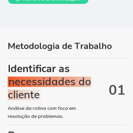
M
e
t
o
d
o
l
o
g
i
a
d
e
T
r
a
b
a
l
h
o
Identificar as
necessidades do
0
1
cliente
Análise da rotina com foco em
resolução de problemas.